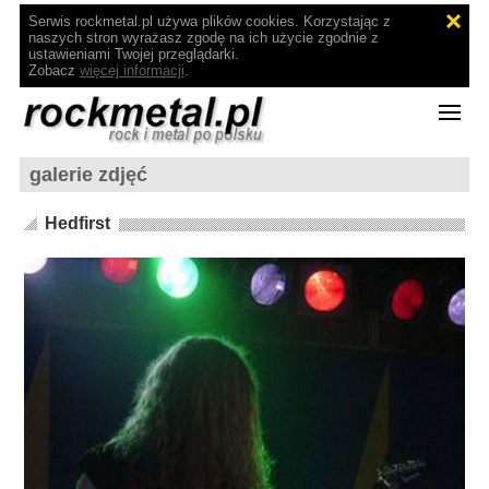
Serwis rockmetal.pl używa plików cookies. Korzystając z
naszych stron wyrażasz zgodę na ich użycie zgodnie z
ustawieniami Twojej przeglądarki.
Zobacz
więcej informacji
.
galerie zdjęć
Hedfirst