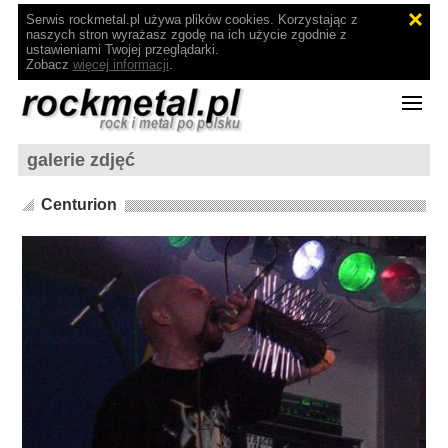
Serwis rockmetal.pl używa plików cookies. Korzystając z
naszych stron wyrażasz zgodę na ich użycie zgodnie z
ustawieniami Twojej przeglądarki.
Zobacz
więcej informacji
.
galerie zdjęć
Centurion