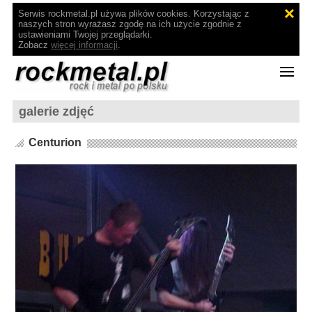
Serwis rockmetal.pl używa plików cookies. Korzystając z
naszych stron wyrażasz zgodę na ich użycie zgodnie z
ustawieniami Twojej przeglądarki.
Zobacz
więcej informacji
.
galerie zdjęć
Centurion