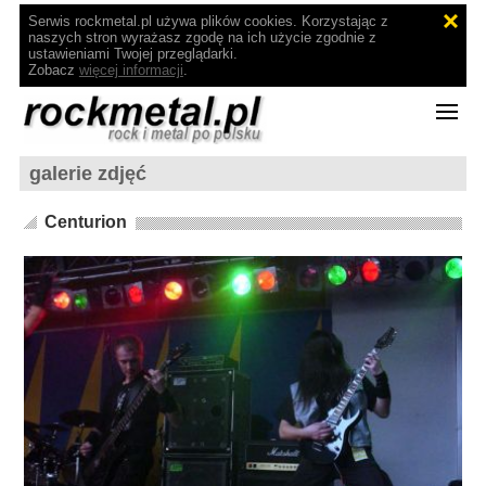
Serwis rockmetal.pl używa plików cookies. Korzystając z
naszych stron wyrażasz zgodę na ich użycie zgodnie z
ustawieniami Twojej przeglądarki.
Zobacz
więcej informacji
.
galerie zdjęć
Centurion