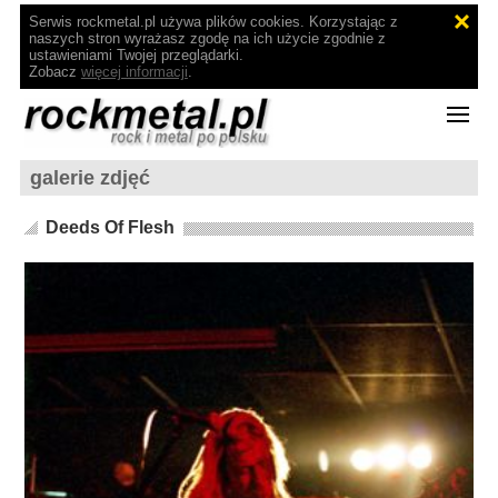
Serwis rockmetal.pl używa plików cookies. Korzystając z
naszych stron wyrażasz zgodę na ich użycie zgodnie z
ustawieniami Twojej przeglądarki.
Zobacz
więcej informacji
.
galerie zdjęć
Deeds Of Flesh