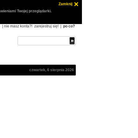
Zamknij
wieniami Twojej przeglądarki.
ę
| nie masz konta?!
zarejestruj się!
|
po co?
czwartek, 6 sierpnia 2026