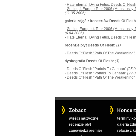
-
Hate Eternal, Dying Fetus, Deeds Of Fles
-
Gutting 4 Europe Tour 2006 (Monstrosity,
(11.05.2006)
galeria zdjęć z koncertów Deeds Of Flesh
-
Gutting Europe 4 Tour 2006 (Monstrosity,
(6.04.2006)
-
Hate Eternal, Dying Fetus, Deeds Of Fle
recenzje płyt Deeds Of Flesh:
(1)
-
Deeds Of Flesh "Path Of The Weakening"
dyskografia Deeds Of Flesh:
(3)
- Deeds Of Flesh "Portals To Canaan"
(25.
- Deeds Of Flesh "Portals To Canaan"
(29.
- Deeds Of Flesh "Path Of The Weakening"
Zobacz
Koncert
wieści muzyczne
terminy k
recenzje płyt
galeria zdj
zapowiedzi premier
relacje z 