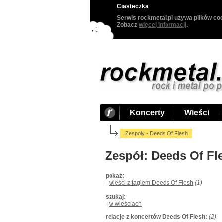
Ciasteczka
Serwis rockmetal.pl używa plików coo
Zobacz
więcej informacji
.
Koncerty
Wieści
Zespoły - Deeds Of Flesh
Zespół: Deeds Of Fl
pokaż:
-
wieści z tagiem Deeds Of Flesh
(1)
szukaj:
-
w wieściach
relacje z koncertów Deeds Of Flesh:
(2)