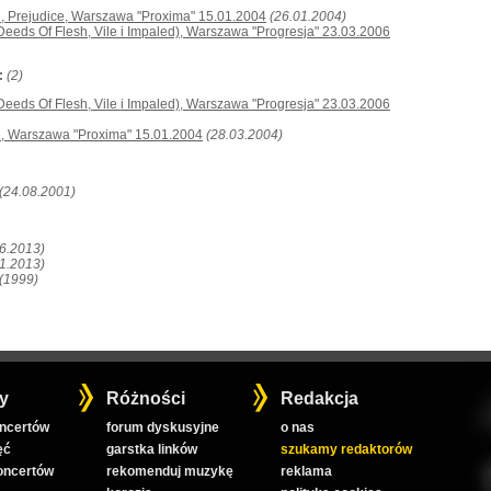
h, Prejudice, Warszawa "Proxima" 15.01.2004
(26.01.2004)
 Deeds Of Flesh, Vile i Impaled), Warszawa "Progresja" 23.03.2006
:
(2)
 Deeds Of Flesh, Vile i Impaled), Warszawa "Progresja" 23.03.2006
sh, Warszawa "Proxima" 15.01.2004
(28.03.2004)
(24.08.2001)
06.2013)
01.2013)
(1999)
y
Różności
Redakcja
oncertów
forum dyskusyjne
o nas
ęć
garstka linków
szukamy redaktorów
koncertów
rekomenduj muzykę
reklama