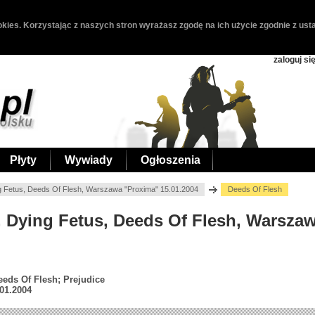
kies. Korzystając z naszych stron wyrażasz zgodę na ich użycie zgodnie z usta
zaloguj si
Płyty
Wywiady
Ogłoszenia
ng Fetus, Deeds Of Flesh, Warszawa "Proxima" 15.01.2004
Deeds Of Flesh
l, Dying Fetus, Deeds Of Flesh, Warsza
eeds Of Flesh; Prejudice
01.2004