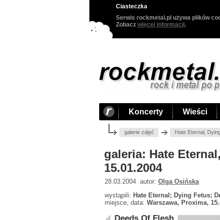
Ciasteczka
Serwis rockmetal.pl używa plików coo
Zobacz
więcej informacji
.
Koncerty
Wieści
galerie zdjęć
Hate Eternal, Dyi
galeria: Hate Eterna
15.01.2004
28.03.2004 autor:
Olga Osińska
wystąpili:
Hate Eternal; Dying Fetus; D
miejsce, data:
Warszawa, Proxima, 15.
Deeds Of Flesh