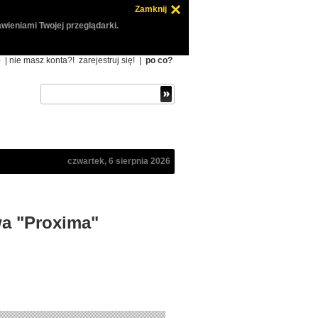
Zamknij
wieniami Twojej przeglądarki.
ę
| nie masz konta?!
zarejestruj się!
|
po co?
czwartek, 6 sierpnia 2026
wa "Proxima"