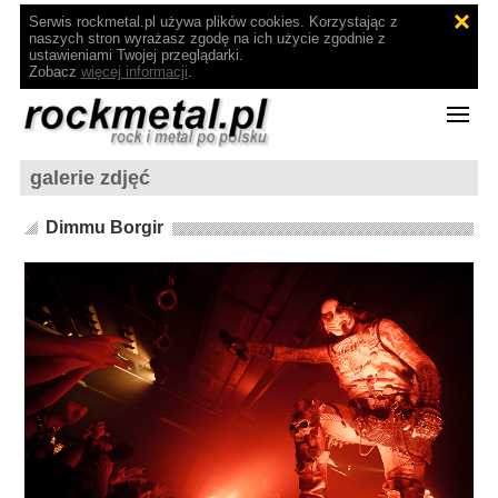
Serwis rockmetal.pl używa plików cookies. Korzystając z
naszych stron wyrażasz zgodę na ich użycie zgodnie z
ustawieniami Twojej przeglądarki.
Zobacz
więcej informacji
.
galerie zdjęć
Dimmu Borgir