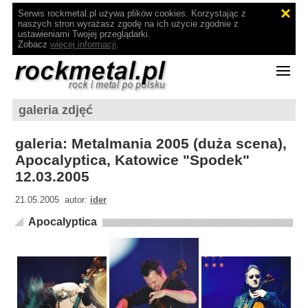
Serwis rockmetal.pl używa plików cookies. Korzystając z
naszych stron wyrażasz zgodę na ich użycie zgodnie z
ustawieniami Twojej przeglądarki.
Zobacz
więcej informacji
.
galeria zdjęć
galeria: Metalmania 2005 (duża scena),
Apocalyptica, Katowice "Spodek"
12.03.2005
21.05.2005 autor:
ider
Apocalyptica