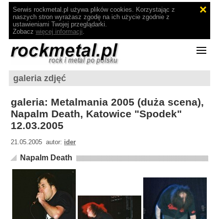
Serwis rockmetal.pl używa plików cookies. Korzystając z
naszych stron wyrażasz zgodę na ich użycie zgodnie z
ustawieniami Twojej przeglądarki.
Zobacz
więcej informacji
.
galeria zdjęć
galeria: Metalmania 2005 (duża scena),
Napalm Death, Katowice "Spodek"
12.03.2005
21.05.2005 autor:
ider
Napalm Death