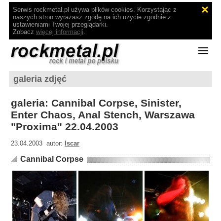
Serwis rockmetal.pl używa plików cookies. Korzystając z
naszych stron wyrażasz zgodę na ich użycie zgodnie z
ustawieniami Twojej przeglądarki.
Zobacz
więcej informacji
.
galeria zdjęć
galeria: Cannibal Corpse, Sinister,
Enter Chaos, Anal Stench, Warszawa
"Proxima" 22.04.2003
23.04.2003 autor:
Iscar
Cannibal Corpse