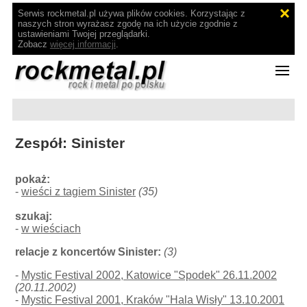
Serwis rockmetal.pl używa plików cookies. Korzystając z
naszych stron wyrażasz zgodę na ich użycie zgodnie z
ustawieniami Twojej przeglądarki.
Zobacz
więcej informacji
.
Zespół: Sinister
pokaż:
-
wieści z tagiem Sinister
(35)
szukaj:
-
w wieściach
relacje z koncertów Sinister:
(3)
-
Mystic Festival 2002, Katowice "Spodek" 26.11.2002
(20.11.2002)
-
Mystic Festival 2001, Kraków "Hala Wisły" 13.10.2001