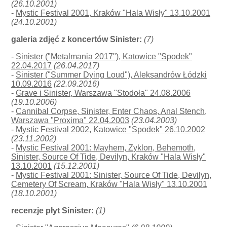
(26.10.2001)
-
Mystic Festival 2001, Kraków "Hala Wisły" 13.10.2001
(24.10.2001)
galeria zdjęć z koncertów Sinister:
(7)
-
Sinister ("Metalmania 2017"), Katowice "Spodek"
22.04.2017
(26.04.2017)
-
Sinister ("Summer Dying Loud"), Aleksandrów Łódzki
10.09.2016
(22.09.2016)
-
Grave i Sinister, Warszawa "Stodoła" 24.08.2006
(19.10.2006)
-
Cannibal Corpse, Sinister, Enter Chaos, Anal Stench,
Warszawa "Proxima" 22.04.2003
(23.04.2003)
-
Mystic Festival 2002, Katowice "Spodek" 26.10.2002
(23.11.2002)
-
Mystic Festival 2001: Mayhem, Zyklon, Behemoth,
Sinister, Source Of Tide, Devilyn, Kraków "Hala Wisły"
13.10.2001
(15.12.2001)
-
Mystic Festival 2001: Sinister, Source Of Tide, Devilyn,
Cemetery Of Scream, Kraków "Hala Wisły" 13.10.2001
(18.10.2001)
recenzje płyt Sinister:
(1)