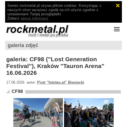
Serwis rockmetal.pl używa plików cookies. Korzystając z
naszych stron wyrażasz zgodę na ich użycie zgodnie z
ustawieniami Twojej przeglądarki.
Zobacz
więcej informacji
.
galeria zdjęć
galeria: CF98 ("Lost Generation
Festival"), Kraków "Tauron Arena"
16.06.2026
17.06.2026 autor:
Piotr "fototeo.pl" Bieniecki
CF98