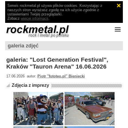
Serwis rockmetal.pl używa plików cookies. Korzystając z
naszych stron wyrażasz zgodę na ich użycie zgodnie z
ustawieniami Twojej przeglądarki.
Zobacz
więcej informacji
.
galeria zdjęć
galeria: "Lost Generation Festival",
Kraków "Tauron Arena" 16.06.2026
17.06.2026 autor:
Piotr "fototeo.pl" Bieniecki
Zdjęcia z imprezy