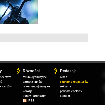
y
Różności
Redakcja
oncertów
forum dyskusyjne
o nas
ęć
garstka linków
szukamy redaktorów
koncertów
rekomenduj muzykę
reklama
korozja
polityka cookies
sondy - archiwum
kontakt
RSS