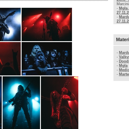
Marcini
-
Mgła,
27.11.
-
Mardu
27.11.
Mater
-
Mard
-
Valky
-
Dood
-
Mgła
-
Medic
-
Martw