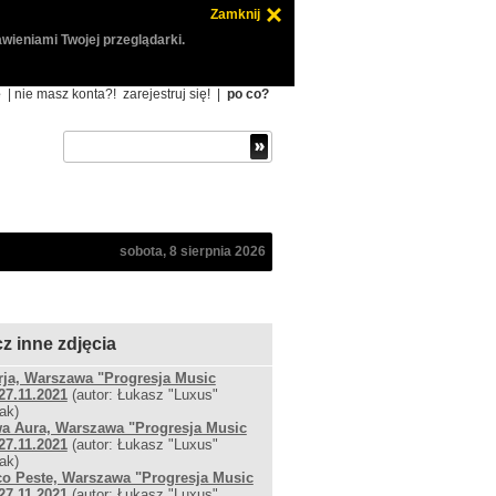
Zamknij
wieniami Twojej przeglądarki.
ę
| nie masz konta?!
zarejestruj się!
|
po co?
sobota, 8 sierpnia 2026
z inne zdjęcia
rja, Warszawa "Progresja Music
27.11.2021
(autor: Łukasz "Luxus"
ak)
a Aura, Warszawa "Progresja Music
27.11.2021
(autor: Łukasz "Luxus"
ak)
o Peste, Warszawa "Progresja Music
27.11.2021
(autor: Łukasz "Luxus"