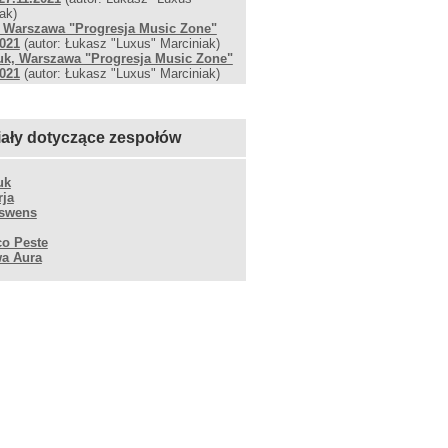
ak)
 Warszawa "Progresja Music Zone"
2021
(autor: Łukasz "Luxus" Marciniak)
k, Warszawa "Progresja Music Zone"
2021
(autor: Łukasz "Luxus" Marciniak)
iały dotyczące zespołów
uk
rja
swens
o Peste
a Aura