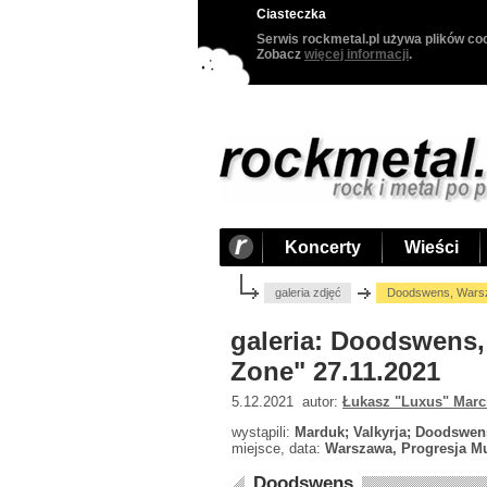
Ciasteczka
Serwis rockmetal.pl używa plików coo
Zobacz
więcej informacji
.
Koncerty
Wieści
galeria zdjęć
Doodswens, Warsz
galeria: Doodswens,
Zone" 27.11.2021
5.12.2021 autor:
Łukasz "Luxus" Marc
wystąpili:
Marduk; Valkyrja; Doodswen
miejsce, data:
Warszawa, Progresja Mu
Doodswens