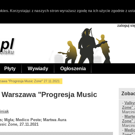
kies. Korzystając z naszych stron wyrażasz zgodę na ich użycie zgodnie z usta
zaloguj si
Płyty
Wywiady
Ogłoszenia
awa "Progresja Music Zone" 27.11.2021
 Warszawa "Progresja Music
Zobac
-
Valky
Zone" 
iniak
Marcini
-
Martw
s; Mgła; Medico Peste; Martwa Aura
Zone" 
sic Zone, 27.11.2021
Marcini
-
Medic
Zone" 