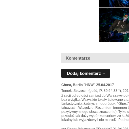
Komentarze
Dodaj komentarz »
Ghost, Berlin "HNW" 25.04.2017
Tomek. Szczecin (gość, IP: 89.64.33.*), 20
Z racji odległości zamiast do Warszawy poje
bez wyjątku. Wszystkie teksty śpiewane z 
fantastycznie, żadnych niedoróbek. "Ghost"
tatuażach. Wszędzie. Rozumiem fenomen tej 
pozytywnym tego słowa znaczeniu). Tylko u
przecież tak duży wybór koncertów, że każdy
lokalny lub wyjazdowy i nie marudź. Pods
re: Ghost, Warszawa "Stodoła" 21.04.201