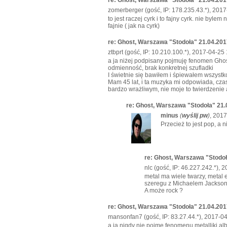
zomerberger (gość, IP: 178.235.43.*), 2017
to jest raczej cyrk i to fajny cyrk. nie byl
fajnie ( jak na cyrk)
re: Ghost, Warszawa "Stodoła" 21.04.201
ztbprt (gość, IP: 10.210.100.*), 2017-04-25
a ja niżej podpisany pojmuję fenomen Ghos
odmienność, brak konkretnej szufladki
I świetnie się bawiłem i śpiewałem wszystko
Mam 45 lat, i ta muzyka mi odpowiada, czas
bardzo wrażliwym, nie moje to twierdzenie
re: Ghost, Warszawa "Stodoła" 21.
minus
(
wyślij pw
)
, 2017
Przecież to jest pop, a n
re: Ghost, Warszawa "Stodoł
nlc (gość, IP: 46.227.242.*), 
metal ma wiele twarzy, metal
szeregu z Michaelem Jackson
A może rock ?
re: Ghost, Warszawa "Stodoła" 21.04.201
mansonfan7 (gość, IP: 83.27.44.*), 2017-0
a ja nigdy nie pojmę fenomenu metalliki,alb