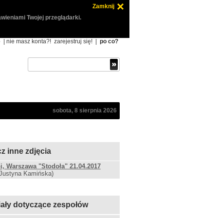
Zamknij
wieniami Twojej przeglądarki.
ę
| nie masz konta?!
zarejestruj się!
|
po co?
sobota, 8 sierpnia 2026
z inne zdjęcia
, Warszawa "Stodoła" 21.04.2017
 Justyna Kamińska)
iały dotyczące zespołów