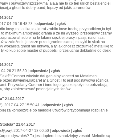
wany i prawdziwy,szczery,ma jaja,a nie to co ten ulrich beztalencie i
ięcej,a ghost to dobry band, lepszy od jakiś coronerów.
04.2017
2017-04-26 19:48:23 |
odpowiedz
|
zgłoś
la kasy, metallika to akurat zrobiła kase trochę przypadkiem,to był
łyty to maximum ambitnego grania a że im wyszedł przebojowy czarny
apracowali sobie na to latami ciężkiej pracy, i pasji, natomiast
uż w założeniu jeszcze przed graniem samej muzyki to skok na
ły wokalista ghost nie ukrywa, a ty jak chcesz zrozumieć metallikę to
 tylko kup sobie master of puppets i przesłuchaj dokładnie od deski
04.2017
-04-26 21:55:30 |
odpowiedz
|
zgłoś
"Jakiś" Coroner właśnie dał genialny koncert na Metalmanii.
e przedstawienie/kabaret a'la Ghost. I to jest podstawowa różnica
ami. Przywołany Coroner i inne tego typu zespoły nie potrzebują
w, aby zainteresować potencjalnych fanów.
a" 21.04.2017
*), 2017-04-27 15:50:41 |
odpowiedz
|
zgłoś
epiej za kompozycje bo melodie utworów przypominają rozbijanie
Stodoła" 21.04.2017
lij pw
)
, 2017-04-27 18:00:50 |
odpowiedz
|
zgłoś
orpse słyszałeś? To jest dopiero beznadziejny zespół. Melodie są