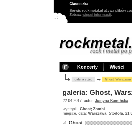
Ciasteczka
Serwis rockmetal.pl używa plików coo
Zobacz
więcej informacji
.
Koncerty
Wieści
galeria zdjęć
Ghost, Warszawa "
galeria: Ghost, War
22.04.2017 autor:
Justyna Kamińska
wystąpili:
Ghost; Zombi
miejsce, data:
Warszawa, Stodoła, 21.
Ghost