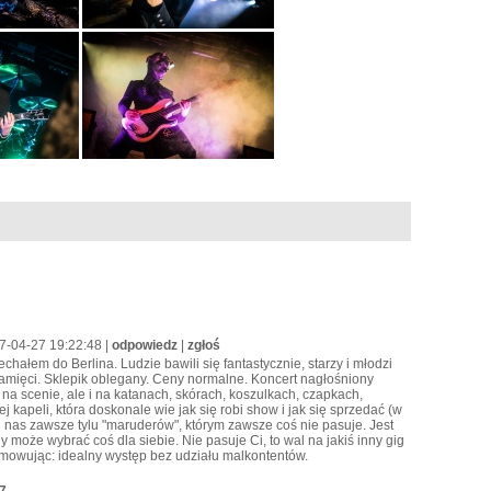
17-04-27 19:22:48 |
odpowiedz
|
zgłoś
chałem do Berlina. Ludzie bawili się fantastycznie, starzy i młodzi
pamięci. Sklepik oblegany. Ceny normalne. Koncert nagłośniony
 na scenie, ale i na katanach, skórach, koszulkach, czapkach,
kapeli, która doskonale wie jak się robi show i jak się sprzedać (w
 nas zawsze tylu "maruderów", którym zawsze coś nie pasuje. Jest
 może wybrać coś dla siebie. Nie pasuje Ci, to wal na jakiś inny gig
umowując: idealny występ bez udziału malkontentów.
7