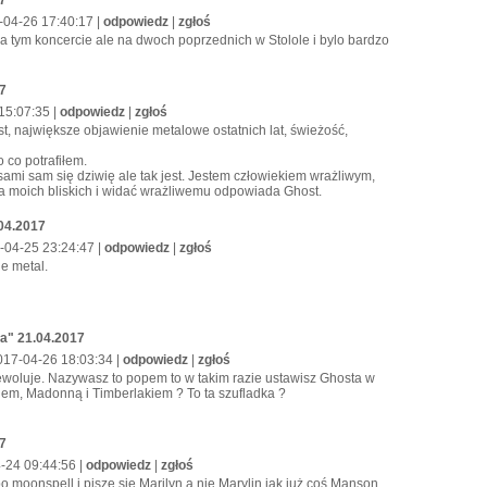
-04-26 17:40:17 |
odpowiedz
|
zgłoś
em na tym koncercie ale na dwoch poprzednich w Stolole i bylo bardzo
7
 15:07:35 |
odpowiedz
|
zgłoś
t, największe objawienie metalowe ostatnich lat, świeżość,
 co potrafiłem.
ami sam się dziwię ale tak jest. Jestem człowiekiem wrażliwym,
 a moich bliskich i widać wrażliwemu odpowiada Ghost.
04.2017
-04-25 23:24:47 |
odpowiedz
|
zgłoś
ie metal.
a" 21.04.2017
2017-04-26 18:03:34 |
odpowiedz
|
zgłoś
 ewoluje. Nazywasz to popem to w takim razie ustawisz Ghosta w
em, Madonną i Timberlakiem ? To ta szufladka ?
7
4-24 09:44:56 |
odpowiedz
|
zgłoś
o moonspell,i pisze się Marilyn a nie Marylin,jak już coś,Manson