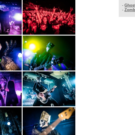
-
Ghos
-
Zomb