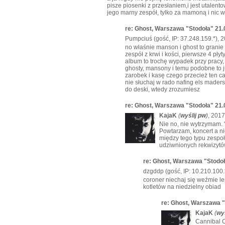
pisze piosenki z przesłaniem,i jest utalento
jego marny zespół, tylko za mamoną i nic w
re: Ghost, Warszawa "Stodoła" 21.
Pumpciuś (gość, IP: 37.248.159.*), 
no właśnie manson i ghost to granie d
zespół z krwi i kości, pierwsze 4 p
album to trochę wypadek przy pracy, z
ghosty, mansony i temu podobne to j
zarobek i kasę czego przecież ten ca
nie słuchaj w rado nafing els maders
do deski, wtedy zrozumiesz
re: Ghost, Warszawa "Stodoła" 21.
KajaK
(
wyślij pw
)
, 2017
Nie no, nie wytrzymam. 
Powtarzam, koncert a ni
między tego typu zespoł
udziwnionych rekwizytó
re: Ghost, Warszawa "Stodoł
dzgddp (gość, IP: 10.210.100.
coroner niechaj się weźmie l
kotletów na niedzielny obiad
re: Ghost, Warszawa "
KajaK
(
wyś
Cannibal C