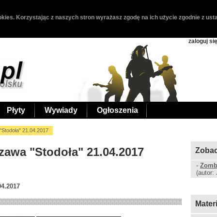
kies. Korzystając z naszych stron wyrażasz zgodę na ich użycie zgodnie z usta
zaloguj si
Płyty
Wywiady
Ogłoszenia
Stodoła" 21.04.2017
szawa "Stodoła" 21.04.2017
Zobac
-
Zombi
(autor:
04.2017
Mater