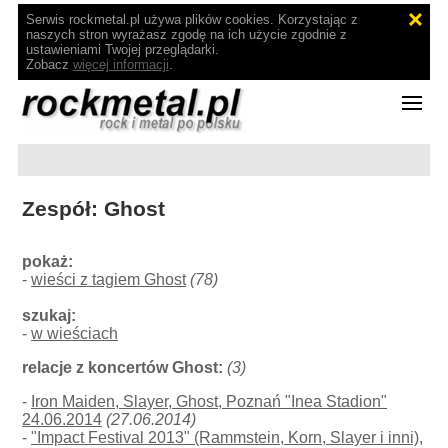
Serwis rockmetal.pl używa plików cookies. Korzystając z
naszych stron wyrażasz zgodę na ich użycie zgodnie z
ustawieniami Twojej przeglądarki.
Zobacz
więcej informacji
.
Zespół: Ghost
pokaż:
-
wieści z tagiem Ghost
(78)
szukaj:
-
w wieściach
relacje z koncertów Ghost:
(3)
-
Iron Maiden, Slayer, Ghost, Poznań "Inea Stadion"
24.06.2014
(27.06.2014)
-
"Impact Festival 2013" (Rammstein, Korn, Slayer i inni),