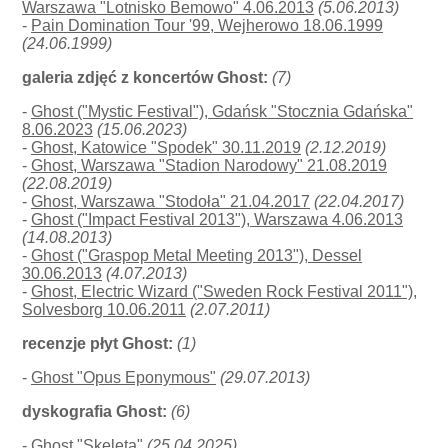
Warszawa "Lotnisko Bemowo" 4.06.2013
(5.06.2013)
-
Pain Domination Tour '99, Wejherowo 18.06.1999
(24.06.1999)
galeria zdjęć z koncertów Ghost:
(7)
-
Ghost ("Mystic Festival"), Gdańsk "Stocznia Gdańska"
8.06.2023
(15.06.2023)
-
Ghost, Katowice "Spodek" 30.11.2019
(2.12.2019)
-
Ghost, Warszawa "Stadion Narodowy" 21.08.2019
(22.08.2019)
-
Ghost, Warszawa "Stodoła" 21.04.2017
(22.04.2017)
-
Ghost ("Impact Festival 2013"), Warszawa 4.06.2013
(14.08.2013)
-
Ghost ("Graspop Metal Meeting 2013"), Dessel
30.06.2013
(4.07.2013)
-
Ghost, Electric Wizard ("Sweden Rock Festival 2011"),
Solvesborg 10.06.2011
(2.07.2011)
recenzje płyt Ghost:
(1)
-
Ghost "Opus Eponymous"
(29.07.2013)
dyskografia Ghost:
(6)
- Ghost "Skeleta"
(25.04.2025)