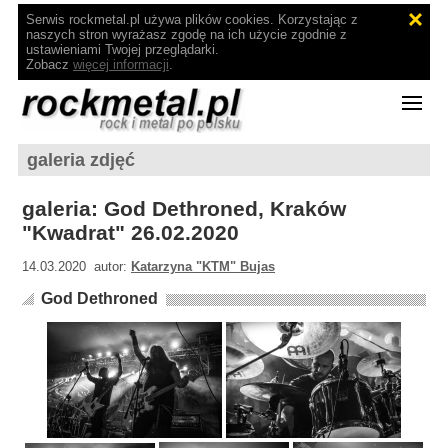
Serwis rockmetal.pl używa plików cookies. Korzystając z
naszych stron wyrażasz zgodę na ich użycie zgodnie z
ustawieniami Twojej przeglądarki.
Zobacz
więcej informacji
.
galeria zdjęć
galeria: God Dethroned, Kraków
"Kwadrat" 26.02.2020
14.03.2020 autor:
Katarzyna "KTM" Bujas
God Dethroned