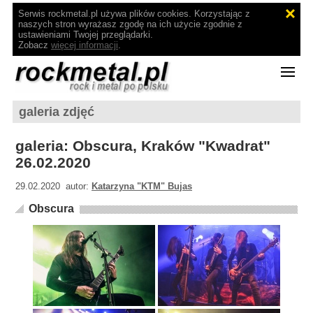
Serwis rockmetal.pl używa plików cookies. Korzystając z
naszych stron wyrażasz zgodę na ich użycie zgodnie z
ustawieniami Twojej przeglądarki.
Zobacz
więcej informacji
.
galeria zdjęć
galeria: Obscura, Kraków "Kwadrat"
26.02.2020
29.02.2020 autor:
Katarzyna "KTM" Bujas
Obscura