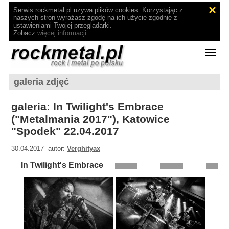
Serwis rockmetal.pl używa plików cookies. Korzystając z
naszych stron wyrażasz zgodę na ich użycie zgodnie z
ustawieniami Twojej przeglądarki.
Zobacz
więcej informacji
.
galeria zdjęć
galeria: In Twilight's Embrace
("Metalmania 2017"), Katowice
"Spodek" 22.04.2017
30.04.2017 autor:
Verghityax
In Twilight's Embrace