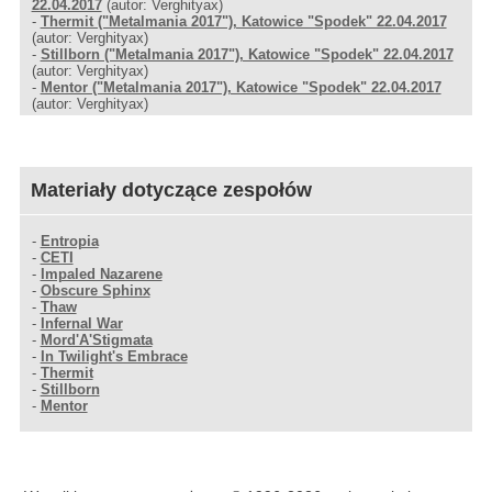
22.04.2017
(autor: Verghityax)
-
Thermit ("Metalmania 2017"), Katowice "Spodek" 22.04.2017
(autor: Verghityax)
-
Stillborn ("Metalmania 2017"), Katowice "Spodek" 22.04.2017
(autor: Verghityax)
-
Mentor ("Metalmania 2017"), Katowice "Spodek" 22.04.2017
(autor: Verghityax)
Materiały dotyczące zespołów
-
Entropia
-
CETI
-
Impaled Nazarene
-
Obscure Sphinx
-
Thaw
-
Infernal War
-
Mord'A'Stigmata
-
In Twilight's Embrace
-
Thermit
-
Stillborn
-
Mentor