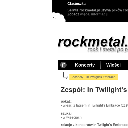
Ciasteczka
Serwis rockmetal.pl używa plików coo
Zobacz
więcej informacji
.
Koncerty
Wieści
Zespoły - In Twilight's Embrace
Zespół: In Twilight'
pokaż:
-
wieści z tagiem In Twilight's Embrace
(119
szukaj:
-
w wieściach
relacje z koncertów In Twilight's Embrace