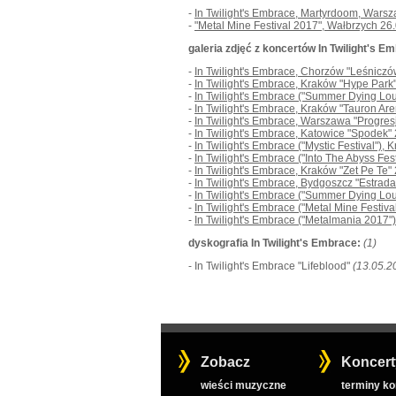
-
In Twilight's Embrace, Martyrdoom, Wars
-
"Metal Mine Festival 2017", Wałbrzych 26
galeria zdjęć z koncertów In Twilight's E
-
In Twilight's Embrace, Chorzów "Leśnicz
-
In Twilight's Embrace, Kraków "Hype Park
-
In Twilight's Embrace ("Summer Dying Lo
-
In Twilight's Embrace, Kraków "Tauron Ar
-
In Twilight's Embrace, Warszawa "Progre
-
In Twilight's Embrace, Katowice "Spodek"
-
In Twilight's Embrace ("Mystic Festival")
-
In Twilight's Embrace ("Into The Abyss Fe
-
In Twilight's Embrace, Kraków "Zet Pe Te"
-
In Twilight's Embrace, Bydgoszcz "Estrad
-
In Twilight's Embrace ("Summer Dying Lo
-
In Twilight's Embrace ("Metal Mine Festiv
-
In Twilight's Embrace ("Metalmania 2017"
dyskografia In Twilight's Embrace:
(1)
- In Twilight's Embrace "Lifeblood"
(13.05.2
Zobacz
Koncert
wieści muzyczne
terminy k