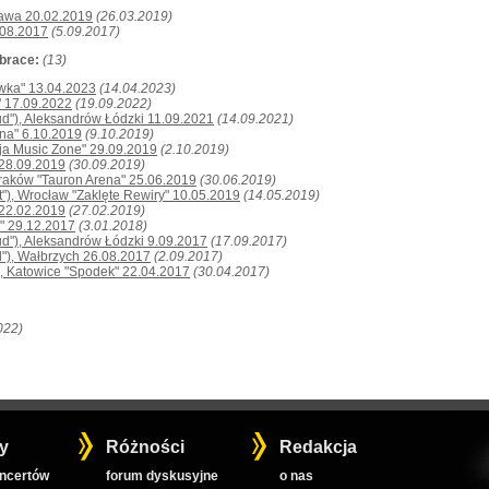
zawa 20.02.2019
(26.03.2019)
.08.2017
(5.09.2017)
mbrace:
(13)
ówka" 13.04.2023
(14.04.2023)
" 17.09.2022
(19.09.2022)
ud"), Aleksandrów Łódzki 11.09.2021
(14.09.2021)
ena" 6.10.2019
(9.10.2019)
sja Music Zone" 29.09.2019
(2.10.2019)
 28.09.2019
(30.09.2019)
, Kraków "Tauron Arena" 25.06.2019
(30.06.2019)
st"), Wrocław "Zaklęte Rewiry" 10.05.2019
(14.05.2019)
 22.02.2019
(27.02.2019)
a" 29.12.2017
(3.01.2018)
ud"), Aleksandrów Łódzki 9.09.2017
(17.09.2017)
al"), Wałbrzych 26.08.2017
(2.09.2017)
), Katowice "Spodek" 22.04.2017
(30.04.2017)
022)
y
Różności
Redakcja
oncertów
forum dyskusyjne
o nas