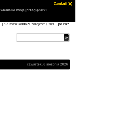
Zamknij
wieniami Twojej przeglądarki.
ę
| nie masz konta?!
zarejestruj się!
|
po co?
czwartek, 6 sierpnia 2026