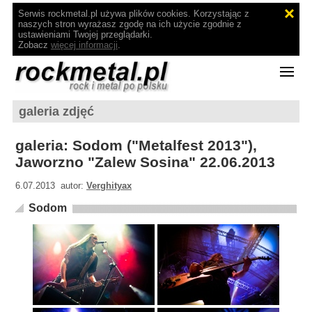
Serwis rockmetal.pl używa plików cookies. Korzystając z
naszych stron wyrażasz zgodę na ich użycie zgodnie z
ustawieniami Twojej przeglądarki.
Zobacz
więcej informacji
.
galeria zdjęć
galeria: Sodom ("Metalfest 2013"),
Jaworzno "Zalew Sosina" 22.06.2013
6.07.2013 autor:
Verghityax
Sodom