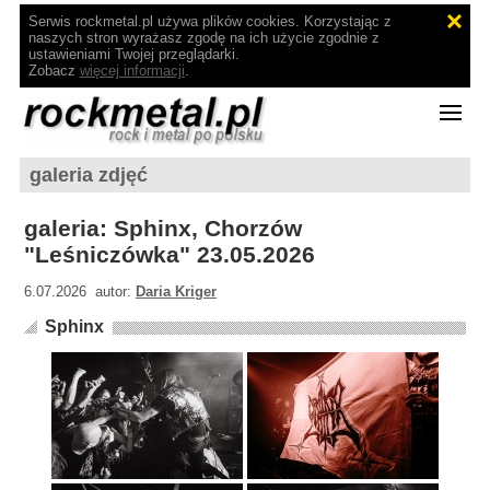
Serwis rockmetal.pl używa plików cookies. Korzystając z
naszych stron wyrażasz zgodę na ich użycie zgodnie z
ustawieniami Twojej przeglądarki.
Zobacz
więcej informacji
.
galeria zdjęć
galeria: Sphinx, Chorzów
"Leśniczówka" 23.05.2026
6.07.2026 autor:
Daria Kriger
Sphinx