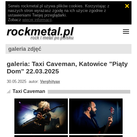
Serwis rockmetal.pl używa plików cookies. Korzystając z
naszych stron wyrażasz zgodę na ich użycie zgodnie z
ustawieniami Twojej przeglądarki.
Zobacz
więcej informacji
.
galeria zdjęć
galeria: Taxi Caveman, Katowice "Piąty
Dom" 22.03.2025
30.05.2025 autor:
Verghityax
Taxi Caveman