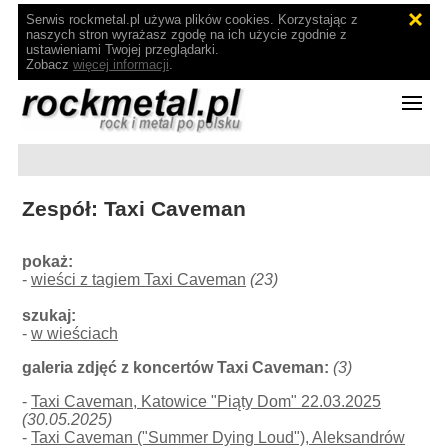
Serwis rockmetal.pl używa plików cookies. Korzystając z
naszych stron wyrażasz zgodę na ich użycie zgodnie z
ustawieniami Twojej przeglądarki.
Zobacz
więcej informacji
.
Zespół: Taxi Caveman
pokaż:
-
wieści z tagiem Taxi Caveman
(23)
szukaj:
-
w wieściach
galeria zdjęć z koncertów Taxi Caveman:
(3)
-
Taxi Caveman, Katowice "Piąty Dom" 22.03.2025
(30.05.2025)
-
Taxi Caveman ("Summer Dying Loud"), Aleksandrów