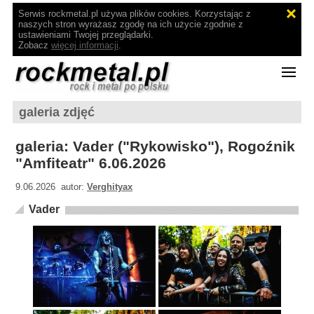
Serwis rockmetal.pl używa plików cookies. Korzystając z
naszych stron wyrażasz zgodę na ich użycie zgodnie z
ustawieniami Twojej przeglądarki.
Zobacz
więcej informacji
.
galeria zdjęć
galeria: Vader ("Rykowisko"), Rogoźnik
"Amfiteatr" 6.06.2026
9.06.2026 autor:
Verghityax
Vader