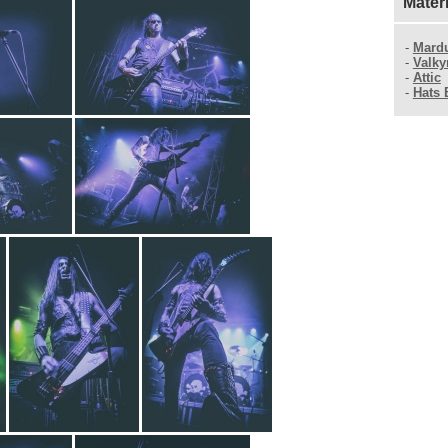
Mater
-
Mard
-
Valky
-
Attic
-
Hats 