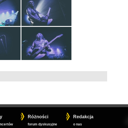
y
Różności
Redakcja
oncertów
forum dyskusyjne
o nas