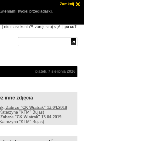
Zamknij
wieniami Twojej przeglądarki.
ę
| nie masz konta?!
zarejestruj się!
|
po co?
piątek, 7 sierpnia 2026
z inne zdjęcia
k, Zabrze "CK Wiatrak" 13.04.2019
 Katarzyna "KTM" Bujas)
, Zabrze "CK Wiatrak" 13.04.2019
 Katarzyna "KTM" Bujas)