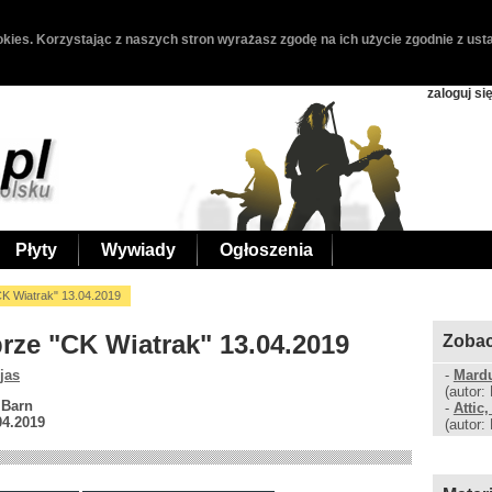
kies. Korzystając z naszych stron wyrażasz zgodę na ich użycie zgodnie z usta
zaloguj si
Płyty
Wywiady
Ogłoszenia
CK Wiatrak" 13.04.2019
abrze "CK Wiatrak" 13.04.2019
Zobac
jas
-
Mardu
(autor:
 Barn
-
Attic
04.2019
(autor: