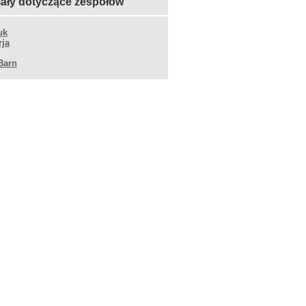
iały dotyczące zespołów
uk
rja
Barn