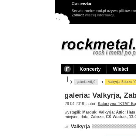
Ciasteczka
Serwis rockmetal.pl używa plików coo
Zobacz
więcej informacji
.
Koncerty
Wieści
galeria zdjęć
Valkyrja, Zabrze "
galeria: Valkyrja, Z
26.04.2019 autor:
Katarzyna "KTM" Bu
wystąpili:
Marduk; Valkyrja; Attic; Hats
miejsce, data:
Zabrze, CK Wiatrak, 13.
Valkyrja