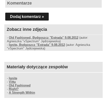
Komentarze
Dodaj komentarz »
Zobacz inne zdjęcia
-
Old Fashioned, Bydgoszcz "Estrada" 9.08.2012
(autor:
Agnieszka "vSpectrum" Jędrzejewska)
-
Ignite, Bydgoszcz "Estrada" 9.08.2012
(autor: Agnieszka
"vSpectrum" Jędrzejewska)
Materiały dotyczące zespołów
-
Ignite
-
Vittu
-
Old Fashioned
-
Right?
-
A Strength Within