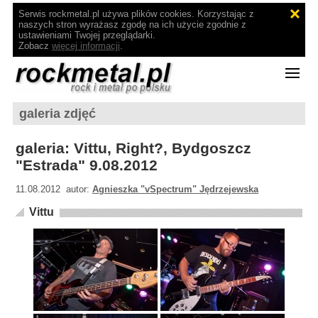
Serwis rockmetal.pl używa plików cookies. Korzystając z
naszych stron wyrażasz zgodę na ich użycie zgodnie z
ustawieniami Twojej przeglądarki.
Zobacz
więcej informacji
.
galeria zdjęć
galeria: Vittu, Right?, Bydgoszcz
"Estrada" 9.08.2012
11.08.2012 autor:
Agnieszka "vSpectrum" Jędrzejewska
Vittu