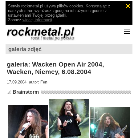
Serwis rockmetal.pl używa plików cookies. Korzystając z
naszych stron wyrażasz zgodę na ich użycie zgodnie z
ustawieniami Twojej przeglądarki.
Zobacz
więcej informacji
.
galeria zdjęć
galeria: Wacken Open Air 2004,
Wacken, Niemcy, 6.08.2004
17.09.2004 autor:
Fen
Brainstorm