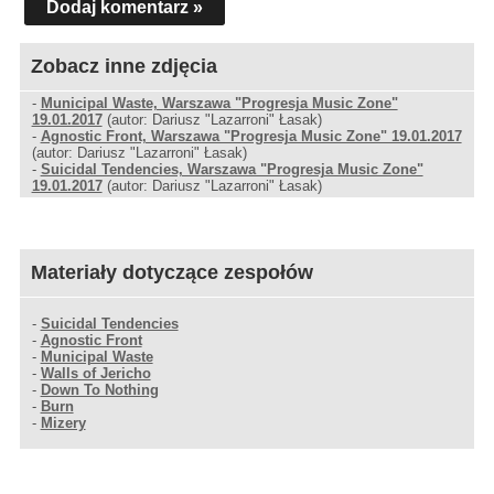
Dodaj komentarz »
Zobacz inne zdjęcia
-
Municipal Waste, Warszawa "Progresja Music Zone"
19.01.2017
(autor: Dariusz "Lazarroni" Łasak)
-
Agnostic Front, Warszawa "Progresja Music Zone" 19.01.2017
(autor: Dariusz "Lazarroni" Łasak)
-
Suicidal Tendencies, Warszawa "Progresja Music Zone"
19.01.2017
(autor: Dariusz "Lazarroni" Łasak)
Materiały dotyczące zespołów
-
Suicidal Tendencies
-
Agnostic Front
-
Municipal Waste
-
Walls of Jericho
-
Down To Nothing
-
Burn
-
Mizery