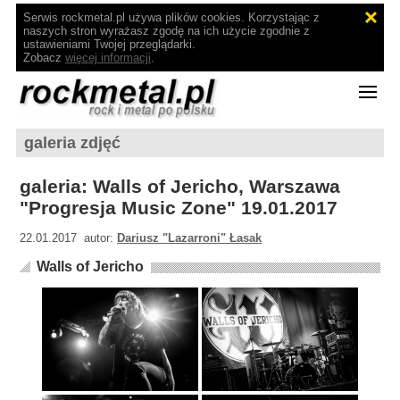
Serwis rockmetal.pl używa plików cookies. Korzystając z
naszych stron wyrażasz zgodę na ich użycie zgodnie z
ustawieniami Twojej przeglądarki.
Zobacz
więcej informacji
.
galeria zdjęć
galeria: Walls of Jericho, Warszawa
"Progresja Music Zone" 19.01.2017
22.01.2017 autor:
Dariusz "Lazarroni" Łasak
Walls of Jericho