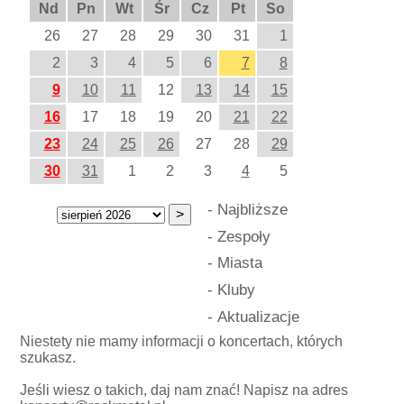
Nd
Pn
Wt
Śr
Cz
Pt
So
26
27
28
29
30
31
1
2
3
4
5
6
7
8
9
10
11
12
13
14
15
16
17
18
19
20
21
22
23
24
25
26
27
28
29
30
31
1
2
3
4
5
-
Najbliższe
-
Zespoły
-
Miasta
-
Kluby
-
Aktualizacje
Niestety nie mamy informacji o koncertach, których
szukasz.
Jeśli wiesz o takich, daj nam znać! Napisz na adres