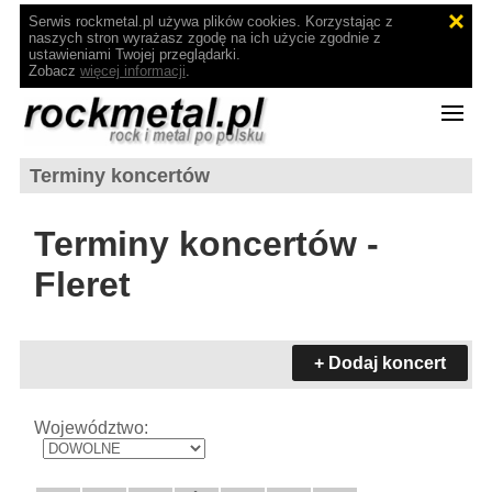
Serwis rockmetal.pl używa plików cookies. Korzystając z
naszych stron wyrażasz zgodę na ich użycie zgodnie z
ustawieniami Twojej przeglądarki.
Zobacz
więcej informacji
.
Terminy koncertów
Terminy koncertów -
Fleret
+ Dodaj koncert
Województwo: