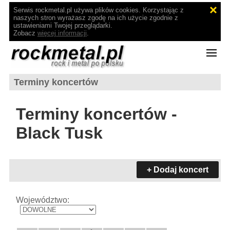
Serwis rockmetal.pl używa plików cookies. Korzystając z
naszych stron wyrażasz zgodę na ich użycie zgodnie z
ustawieniami Twojej przeglądarki.
Zobacz
więcej informacji
.
Terminy koncertów
Terminy koncertów -
Black Tusk
+ Dodaj koncert
Województwo: