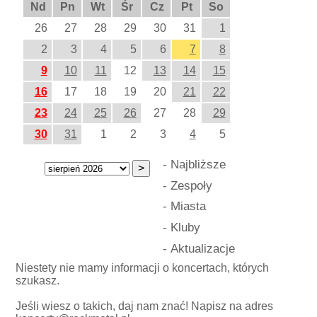
Nd
Pn
Wt
Śr
Cz
Pt
So
26
27
28
29
30
31
1
2
3
4
5
6
7
8
9
10
11
12
13
14
15
16
17
18
19
20
21
22
23
24
25
26
27
28
29
30
31
1
2
3
4
5
-
Najbliższe
-
Zespoły
-
Miasta
-
Kluby
-
Aktualizacje
Niestety nie mamy informacji o koncertach, których
szukasz.
Jeśli wiesz o takich, daj nam znać! Napisz na adres