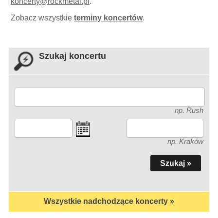
koncerty
@
rockmetal.pl
.
Zobacz wszystkie
terminy koncertów
.
Szukaj koncertu
np. Rush
np. Kraków
Wszystkie nadchodzące koncerty »