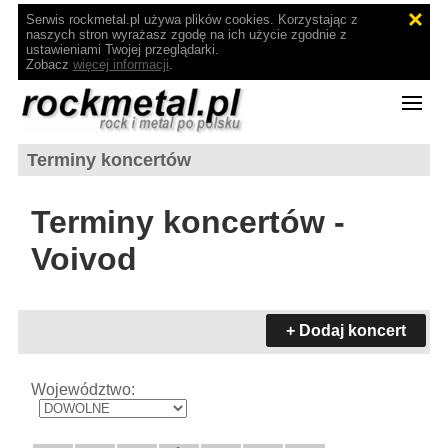
Serwis rockmetal.pl używa plików cookies. Korzystając z
naszych stron wyrażasz zgodę na ich użycie zgodnie z
ustawieniami Twojej przeglądarki.
Zobacz
więcej informacji
.
Terminy koncertów
Terminy koncertów -
Voivod
+ Dodaj koncert
Województwo: