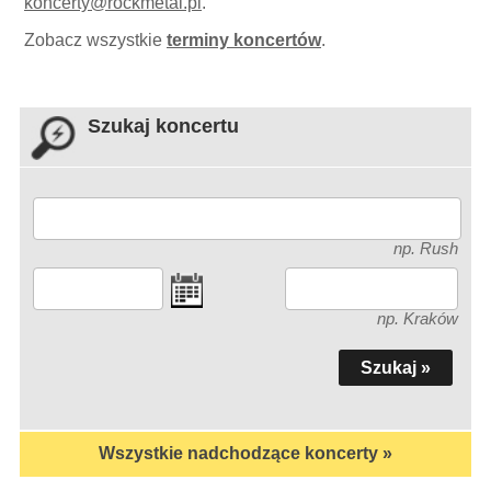
koncerty
@
rockmetal.pl
.
Zobacz wszystkie
terminy koncertów
.
Szukaj koncertu
np. Rush
np. Kraków
Wszystkie nadchodzące koncerty »