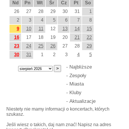
Nd
Pn
Wt
Śr
Cz
Pt
So
26
27
28
29
30
31
1
2
3
4
5
6
7
8
9
10
11
12
13
14
15
16
17
18
19
20
21
22
23
24
25
26
27
28
29
30
31
1
2
3
4
5
-
Najbliższe
-
Zespoły
-
Miasta
-
Kluby
-
Aktualizacje
Niestety nie mamy informacji o koncertach, których
szukasz.
Jeśli wiesz o takich, daj nam znać! Napisz na adres