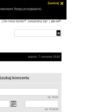
Zamknij
wieniami Twojej przeglądarki.
ę
| nie masz konta?!
zarejestruj się!
|
po co?
piątek, 7 sierpnia 2026
Szukaj koncertu
np. Rush
np. Kraków