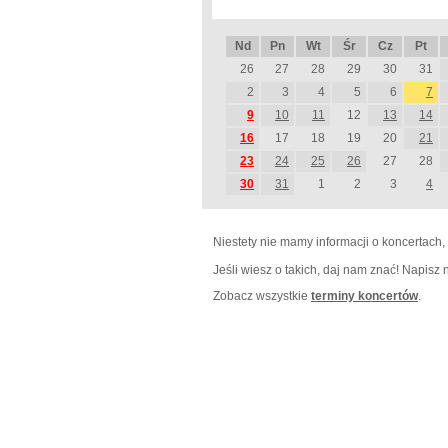
Nd
Pn
Wt
Śr
Cz
Pt
26
27
28
29
30
31
2
3
4
5
6
7
9
10
11
12
13
14
16
17
18
19
20
21
23
24
25
26
27
28
30
31
1
2
3
4
Niestety nie mamy informacji o koncertach,
Jeśli wiesz o takich, daj nam znać! Napisz
Zobacz wszystkie
terminy koncertów
.