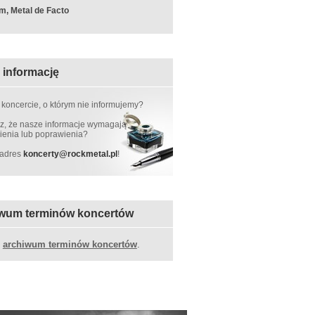
m, Metal de Facto
 informację
 koncercie, o którym nie informujemy?
, że nasze informacje wymagają
ienia lub poprawienia?
 adres
koncerty
@
rockmetal.pl
!
wum terminów koncertów
z
archiwum terminów koncertów
.