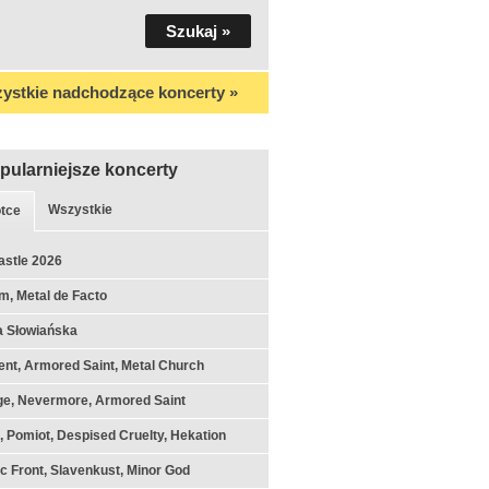
ystkie nadchodzące koncerty »
pularniejsze koncerty
Wszystkie
tce
astle 2026
m, Metal de Facto
a Słowiańska
nt, Armored Saint, Metal Church
ge, Nevermore, Armored Saint
k, Pomiot, Despised Cruelty, Hekation
c Front, Slavenkust, Minor God