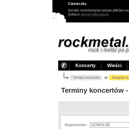
Ciasteczka
Serwis rockmetal.pl używa plików coo
Zobacz
więcej informacji
.
Koncerty
Wieści
Terminy koncertów
Slaughter to
Terminy koncertów - 
Województwo: