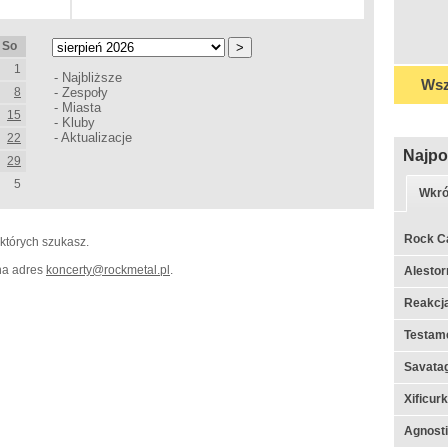
So
1
-
Najbliższe
Wsz
8
-
Zespoły
-
Miasta
15
-
Kluby
-
Aktualizacje
22
Najpo
29
5
Wkró
Rock C
 których szukasz.
 na adres
koncerty
@
rockmetal.pl
.
Alestor
Reakcj
Testame
Savata
Xificur
Agnosti