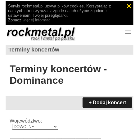
Serwis rockmetal.pl używa plików cookies. Korzystając z
naszych stron wyrażasz zgodę na ich użycie zgodnie z
ustawieniami Twojej przeglądarki.
Zobacz
więcej informacji
.
Terminy koncertów
Terminy koncertów -
Dominance
+ Dodaj koncert
Województwo: