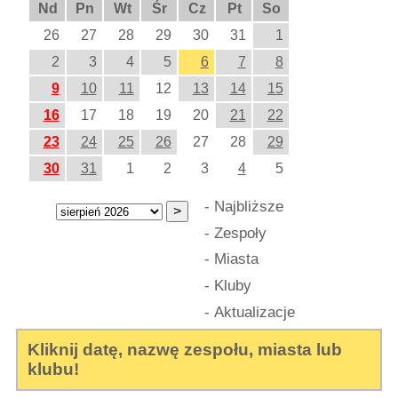
Nd
Pn
Wt
Śr
Cz
Pt
So
26
27
28
29
30
31
1
2
3
4
5
6
7
8
9
10
11
12
13
14
15
16
17
18
19
20
21
22
23
24
25
26
27
28
29
30
31
1
2
3
4
5
-
Najbliższe
-
Zespoły
-
Miasta
-
Kluby
-
Aktualizacje
Kliknij datę, nazwę zespołu, miasta lub
klubu!