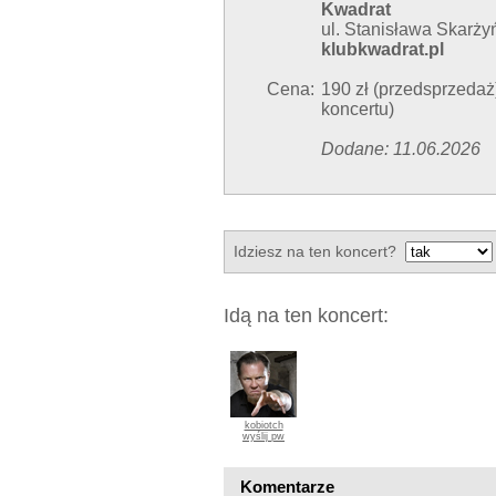
Kwadrat
ul. Stanisława Skarży
klubkwadrat.pl
Cena:
190 zł (przedsprzedaż)
koncertu)
Dodane: 11.06.2026
Idziesz na ten koncert?
Idą na ten koncert:
kobiotch
wyślij pw
Komentarze