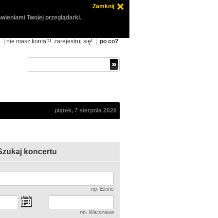
Zamknij
wieniami Twojej przeglądarki.
ę
| nie masz konta?!
zarejestruj się!
|
po co?
piątek, 7 sierpnia 2026
Szukaj koncertu
np. Eleine
np. Warszawa