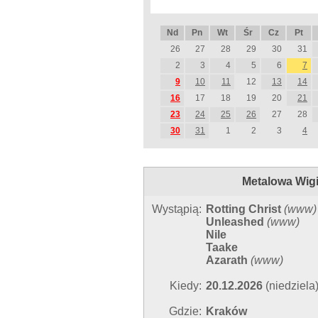
Nd
Pn
Wt
Śr
Cz
Pt
26
27
28
29
30
31
2
3
4
5
6
7
9
10
11
12
13
14
16
17
18
19
20
21
23
24
25
26
27
28
30
31
1
2
3
4
Metalowa Wigi
Wystąpią:
Rotting Christ
(
www
)
Unleashed
(
www
)
Nile
Taake
Azarath
(
www
)
Kiedy:
20.12.2026
(niedziela
Gdzie:
Kraków