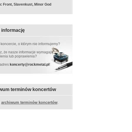
c Front, Slavenkust, Minor God
 informację
 koncercie, o którym nie informujemy?
, że nasze informacje wymagają
ienia lub poprawienia?
 adres
koncerty
@
rockmetal.pl
!
wum terminów koncertów
z
archiwum terminów koncertów
.