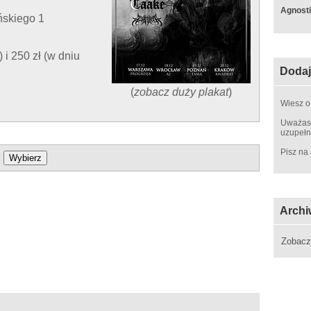
Agnosti
ńskiego 1
 i 250 zł (w dniu
Dodaj
(
zobacz duży plakat
)
Wiesz o
Uważasz
uzupełn
Pisz na
Archi
Zobac