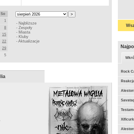
So
1
-
Najbliższe
Wsz
8
-
Zespoły
-
Miasta
15
-
Kluby
-
Aktualizacje
22
Najpo
29
5
Wkró
Rock C
lia
Reakcj
Alestor
Savata
Testame
Xificur
)
Alestor