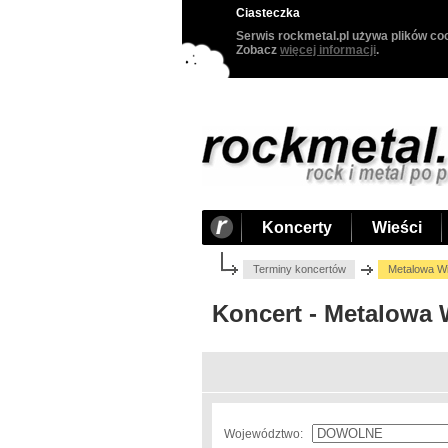
Ciasteczka
Serwis rockmetal.pl używa plików coo
Zobacz
więcej informacji
.
Koncerty
Wieści
Terminy koncertów
Metalowa Wig
Koncert - Metalowa W
Województwo: