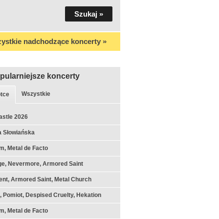
ystkie nadchodzące koncerty »
pularniejsze koncerty
Wszystkie
tce
astle 2026
a Słowiańska
m, Metal de Facto
ge, Nevermore, Armored Saint
nt, Armored Saint, Metal Church
k, Pomiot, Despised Cruelty, Hekation
m, Metal de Facto