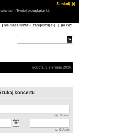
Zamknij
wieniami Twojej przeglądarki.
ę
| nie masz konta?!
zarejestruj się!
|
po co?
sobota, 8 sierpnia 2026
Szukaj koncertu
np. Illusion
np. Gdynia