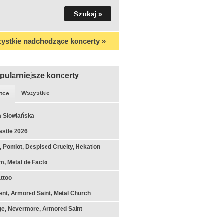
ystkie nadchodzące koncerty »
pularniejsze koncerty
Wszystkie
tce
a Słowiańska
astle 2026
k, Pomiot, Despised Cruelty, Hekation
m, Metal de Facto
ttoo
nt, Armored Saint, Metal Church
ge, Nevermore, Armored Saint