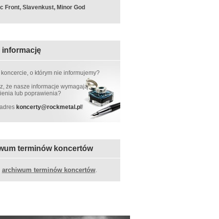
c Front, Slavenkust, Minor God
 informację
 koncercie, o którym nie informujemy?
, że nasze informacje wymagają
ienia lub poprawienia?
 adres
koncerty
@
rockmetal.pl
!
wum terminów koncertów
z
archiwum terminów koncertów
.