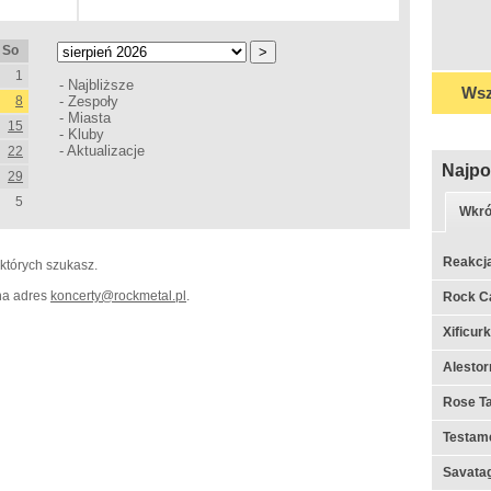
So
1
-
Najbliższe
Wsz
8
-
Zespoły
-
Miasta
15
-
Kluby
-
Aktualizacje
22
Najpo
29
5
Wkró
Reakcj
 których szukasz.
 na adres
koncerty
@
rockmetal.pl
.
Rock C
Xificur
Alestor
Rose Ta
Testame
Savata