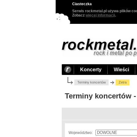
Ciasteczka
Serwis rockmetal.pl używa plików coo
Zobacz
więcej informacji
.
Koncerty
Wieści
Terminy koncertów
Zetra
Terminy koncertów -
Województwo: