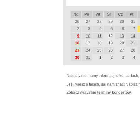
Nd
Pn
Wt
Śr
Cz
Pt
26
27
28
29
30
31
2
3
4
5
6
7
9
10
11
12
13
14
16
17
18
19
20
21
23
24
25
26
27
28
30
31
1
2
3
4
Niestety nie mamy informacji o koncertach,
Jeśli wiesz o takich, daj nam znać! Napisz
Zobacz wszystkie
terminy koncertów
.