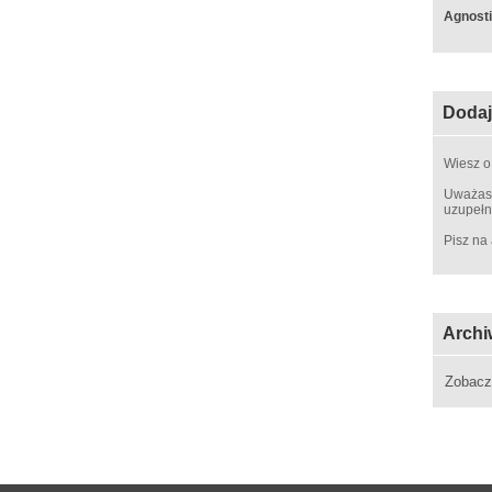
Agnosti
Dodaj
Wiesz o
Uważasz
uzupełn
Pisz na
Archi
Zobac