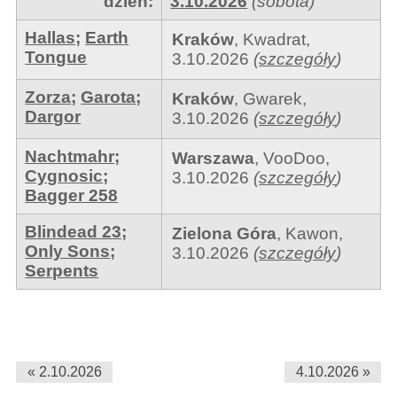
dzień:
3.10.2026
(sobota)
Hallas
;
Earth
Kraków
,
Kwadrat
,
Tongue
3.10.2026
(
szczegóły
)
Zorza
;
Garota
;
Kraków
,
Gwarek
,
Dargor
3.10.2026
(
szczegóły
)
Nachtmahr
;
Warszawa
,
VooDoo
,
Cygnosic
;
3.10.2026
(
szczegóły
)
Bagger 258
Blindead 23
;
Zielona Góra
,
Kawon
,
Only Sons
;
3.10.2026
(
szczegóły
)
Serpents
« 2.10.2026
4.10.2026 »