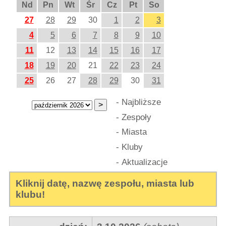
Nd
Pn
Wt
Śr
Cz
Pt
So
27
28
29
30
1
2
3
4
5
6
7
8
9
10
11
12
13
14
15
16
17
18
19
20
21
22
23
24
25
26
27
28
29
30
31
-
Najbliższe
-
Zespoły
-
Miasta
-
Kluby
-
Aktualizacje
Kliknij datę, nazwę zespołu, miasta lub
klubu!