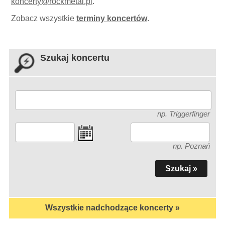
koncerty
@
rockmetal.pl
.
Zobacz wszystkie
terminy koncertów
.
Szukaj koncertu
np. Triggerfinger
np. Poznań
Wszystkie nadchodzące koncerty »