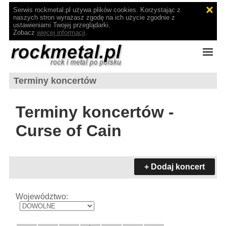
Serwis rockmetal.pl używa plików cookies. Korzystając z
naszych stron wyrażasz zgodę na ich użycie zgodnie z
ustawieniami Twojej przeglądarki.
Zobacz
więcej informacji
.
Terminy koncertów
Terminy koncertów -
Curse of Cain
+ Dodaj koncert
Województwo: