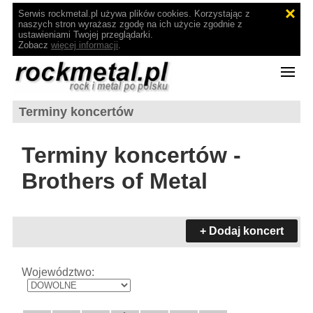
Serwis rockmetal.pl używa plików cookies. Korzystając z
naszych stron wyrażasz zgodę na ich użycie zgodnie z
ustawieniami Twojej przeglądarki.
Zobacz
więcej informacji
.
Terminy koncertów
Terminy koncertów -
Brothers of Metal
+ Dodaj koncert
Województwo: