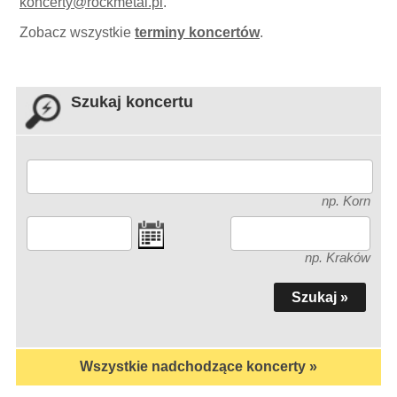
koncerty
@
rockmetal.pl
.
Zobacz wszystkie
terminy koncertów
.
Szukaj koncertu
np. Korn
np. Kraków
Wszystkie nadchodzące koncerty »