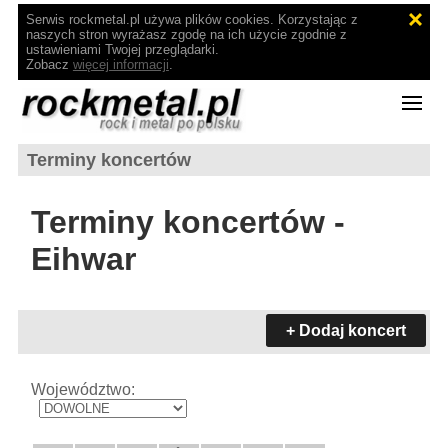
Serwis rockmetal.pl używa plików cookies. Korzystając z
naszych stron wyrażasz zgodę na ich użycie zgodnie z
ustawieniami Twojej przeglądarki.
Zobacz
więcej informacji
.
Terminy koncertów
Terminy koncertów -
Eihwar
+ Dodaj koncert
Województwo: