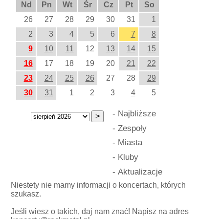
Nd
Pn
Wt
Śr
Cz
Pt
So
26
27
28
29
30
31
1
2
3
4
5
6
7
8
9
10
11
12
13
14
15
16
17
18
19
20
21
22
23
24
25
26
27
28
29
30
31
1
2
3
4
5
-
Najbliższe
-
Zespoły
-
Miasta
-
Kluby
-
Aktualizacje
Niestety nie mamy informacji o koncertach, których
szukasz.
Jeśli wiesz o takich, daj nam znać! Napisz na adres