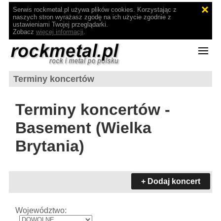
Serwis rockmetal.pl używa plików cookies. Korzystając z
naszych stron wyrażasz zgodę na ich użycie zgodnie z
ustawieniami Twojej przeglądarki.
Zobacz
więcej informacji
.
Terminy koncertów
Terminy koncertów -
Basement (Wielka
Brytania)
+ Dodaj koncert
Województwo: