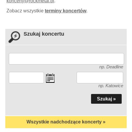
koncerty
@
rockmetal.pl
.
Zobacz wszystkie
terminy koncertów
.
Szukaj koncertu
np. Deadline
np. Katowice
Wszystkie nadchodzące koncerty »