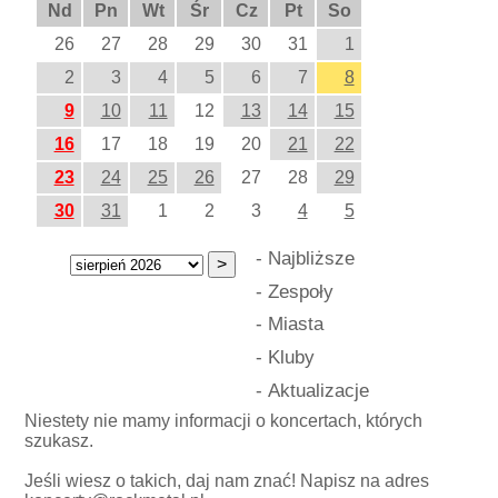
Nd
Pn
Wt
Śr
Cz
Pt
So
26
27
28
29
30
31
1
2
3
4
5
6
7
8
9
10
11
12
13
14
15
16
17
18
19
20
21
22
23
24
25
26
27
28
29
30
31
1
2
3
4
5
-
Najbliższe
-
Zespoły
-
Miasta
-
Kluby
-
Aktualizacje
Niestety nie mamy informacji o koncertach, których
szukasz.
Jeśli wiesz o takich, daj nam znać! Napisz na adres