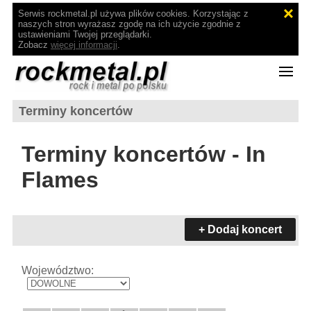
Serwis rockmetal.pl używa plików cookies. Korzystając z
naszych stron wyrażasz zgodę na ich użycie zgodnie z
ustawieniami Twojej przeglądarki.
Zobacz
więcej informacji
.
Terminy koncertów
Terminy koncertów - In
Flames
+ Dodaj koncert
Województwo: