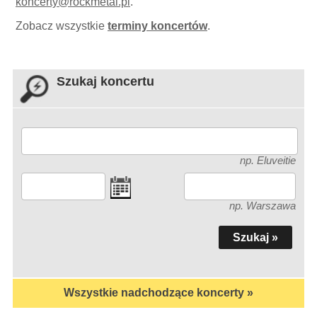
koncerty
@
rockmetal.pl
.
Zobacz wszystkie
terminy koncertów
.
Szukaj koncertu
np. Eluveitie
np. Warszawa
Wszystkie nadchodzące koncerty »