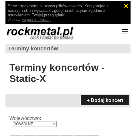
Serwis rockmetal.pl używa plików cookies. Korzystając z
naszych stron wyrażasz zgodę na ich użycie zgodnie z
ustawieniami Twojej przeglądarki.
Zobacz
więcej informacji
.
Terminy koncertów
Terminy koncertów -
Static-X
+ Dodaj koncert
Województwo: