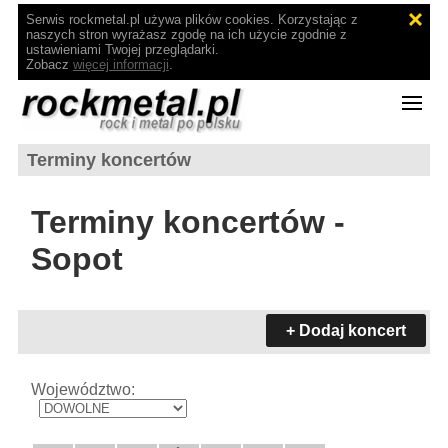
Serwis rockmetal.pl używa plików cookies. Korzystając z
naszych stron wyrażasz zgodę na ich użycie zgodnie z
ustawieniami Twojej przeglądarki.
Zobacz
więcej informacji
.
Terminy koncertów
Terminy koncertów -
Sopot
+ Dodaj koncert
Województwo: