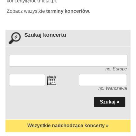
koncerty
@
rockmetal.pl
.
Zobacz wszystkie
terminy koncertów
.
Szukaj koncertu
np. Europe
np. Warszawa
Wszystkie nadchodzące koncerty »