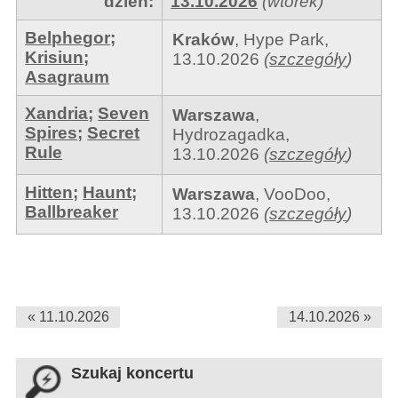
dzień:
13.10.2026
(wtorek)
Belphegor
;
Kraków
,
Hype Park
,
Krisiun
;
13.10.2026
(
szczegóły
)
Asagraum
Xandria
;
Seven
Warszawa
,
Spires
;
Secret
Hydrozagadka
,
Rule
13.10.2026
(
szczegóły
)
Hitten
;
Haunt
;
Warszawa
,
VooDoo
,
Ballbreaker
13.10.2026
(
szczegóły
)
« 11.10.2026
14.10.2026 »
Szukaj koncertu