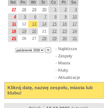
Nd
Pn
Wt
Śr
Cz
Pt
So
27
28
29
30
1
2
3
4
5
6
7
8
9
10
11
12
13
14
15
16
17
18
19
20
21
22
23
24
25
26
27
28
29
30
31
-
Najbliższe
-
Zespoły
-
Miasta
-
Kluby
-
Aktualizacje
Kliknij datę, nazwę zespołu, miasta lub
klubu!