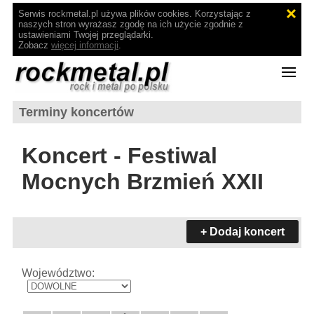
Serwis rockmetal.pl używa plików cookies. Korzystając z
naszych stron wyrażasz zgodę na ich użycie zgodnie z
ustawieniami Twojej przeglądarki.
Zobacz
więcej informacji
.
Terminy koncertów
Koncert - Festiwal
Mocnych Brzmień XXII
+ Dodaj koncert
Województwo: