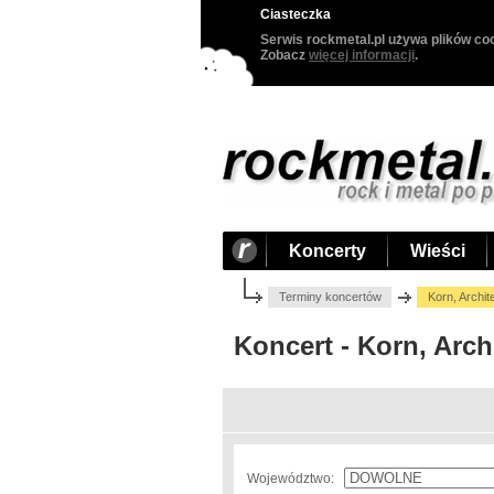
Ciasteczka
Serwis rockmetal.pl używa plików coo
Zobacz
więcej informacji
.
Koncerty
Wieści
Terminy koncertów
Korn, Archit
Koncert - Korn, Archi
Województwo: