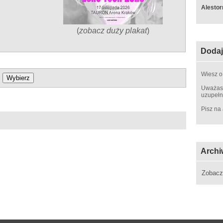
Alestor
(
zobacz duży plakat
)
Dodaj
Wiesz o
Uważasz
uzupełn
Pisz na
Archi
Zobac