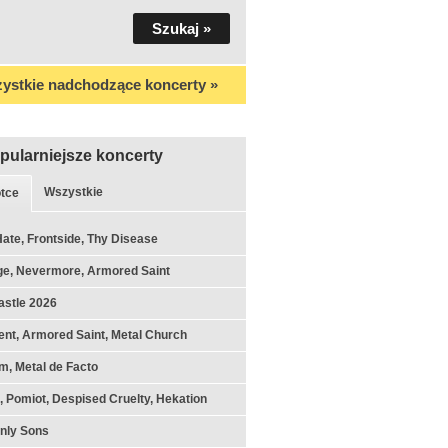
ystkie nadchodzące koncerty »
pularniejsze koncerty
Wszystkie
tce
Hate, Frontside, Thy Disease
ge, Nevermore, Armored Saint
astle 2026
nt, Armored Saint, Metal Church
m, Metal de Facto
k, Pomiot, Despised Cruelty, Hekation
nly Sons