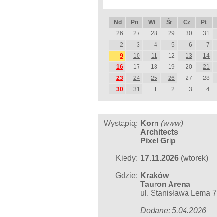
Nd
Pn
Wt
Śr
Cz
Pt
26
27
28
29
30
31
2
3
4
5
6
7
9
10
11
12
13
14
16
17
18
19
20
21
23
24
25
26
27
28
30
31
1
2
3
4
Wystąpią:
Korn
(
www
)
Architects
Pixel Grip
Kiedy:
17.11.2026
(wtorek)
Gdzie:
Kraków
Tauron Arena
ul. Stanisława Lema 7
Dodane: 5.04.2026