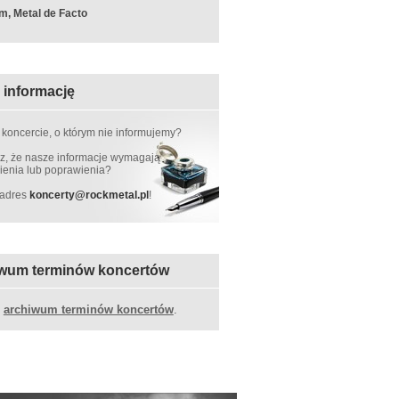
m, Metal de Facto
 informację
 koncercie, o którym nie informujemy?
, że nasze informacje wymagają
ienia lub poprawienia?
 adres
koncerty
@
rockmetal.pl
!
wum terminów koncertów
z
archiwum terminów koncertów
.