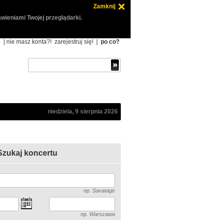
Zamknij
wieniami Twojej przeglądarki.
ę
| nie masz konta?!
zarejestruj się!
|
po co?
niedziela, 9 sierpnia 2026
Szukaj koncertu
np. Savatage
np. Warszawa