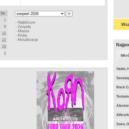
So
1
-
Najbliższe
Wsz
8
-
Zespoły
-
Miasta
15
-
Kluby
-
Aktualizacje
22
Najpo
29
5
Wkró
Vader, 
Savata
Rock C
Testame
Alestor
Xificur
Soen, O