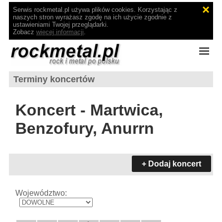
Serwis rockmetal.pl używa plików cookies. Korzystając z
naszych stron wyrażasz zgodę na ich użycie zgodnie z
ustawieniami Twojej przeglądarki.
Zobacz
więcej informacji
.
Terminy koncertów
Koncert - Martwica,
Benzofury, Anurrn
+ Dodaj koncert
Województwo: