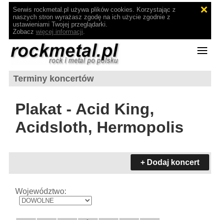
Serwis rockmetal.pl używa plików cookies. Korzystając z
naszych stron wyrażasz zgodę na ich użycie zgodnie z
ustawieniami Twojej przeglądarki.
Zobacz
więcej informacji
.
Terminy koncertów
Plakat - Acid King,
Acidsloth, Hermopolis
+ Dodaj koncert
Województwo: